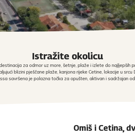
Istražite okolicu
destinacija za odmor uz more, šetnje, plaže i izlete do najljepših pr
ljujući blizini pješčane plaže, kanjona rijeke Cetine, lokacije u src
ssa savršena je polazna točka za opušten, aktivan i sadržajan o
Omiš i Cetina, dv