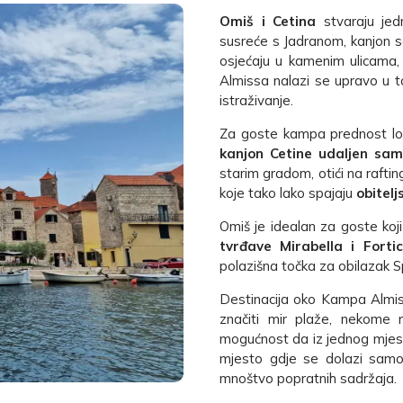
Omiš i Cetina
stvaraju jedn
susreće s Jadranom, kanjon s
osjećaju u kamenim ulicama
Almissa nalazi se upravo u to
istraživanje.
Za goste kampa prednost lok
kanjon Cetine udaljen sam
starim gradom, otići na raftin
koje tako lako spajaju
obitelj
Omiš je idealan za goste koji
tvrđave Mirabella i Fortica
polazišna točka za obilazak Sp
Destinacija oko Kampa Almis
značiti mir plaže, nekome 
mogućnost da iz jednog mjesta
mjesto gdje se dolazi samo
mnoštvo popratnih sadržaja.