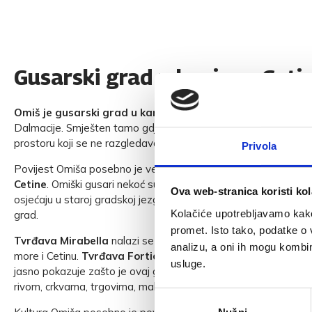
Gusarski grad u kanjonu Ceti
Omiš je gusarski grad u kanjonu Cetine
i jedna od najsadrža
Dalmacije. Smješten tamo gdje rijeka ulazi u Jadran, spaja more,
prostoru koji se ne razgledava samo očima, nego se doživljava
Privola
Povijest Omiša posebno je vezana uz
gusare, srednji vijek i
Cetine
. Omiški gusari nekoć su kontrolirali ovaj dio obale, a tr
Ova web-stranica koristi kol
osjećaju u staroj gradskoj jezgri, uskim ulicama, kamenim kuć
Kolačiće upotrebljavamo kako 
grad.
promet. Isto tako, podatke o 
Tvrđava Mirabella
nalazi se iznad starog grada i nudi jedan 
analizu, a oni ih mogu kombini
more i Cetinu.
Tvrđava Fortica
zahtijeva malo više uspona, a
usluge.
jasno pokazuje zašto je ovaj grad bio toliko važan. Između njih 
rivom, crkvama, trgovima, malim restoranima i ljetnim događan
Odabir