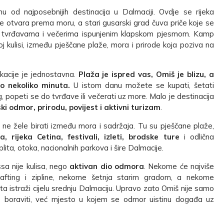
u od najposebnijih destinacija u Dalmaciji. Ovdje se rijeka
e otvara prema moru, a stari gusarski grad čuva priče koje se
, tvrđavama i večerima ispunjenim klapskom pjesmom. Kamp
j kulisi, između pješčane plaže, mora i prirode koja poziva na
acije je jednostavna.
Plaža je ispred vas, Omiš je blizu, a
o nekoliko minuta.
U istom danu možete se kupati, šetati
g, popeti se do tvrđave ili večerati uz more. Malo je destinacija
ski odmor, prirodu, povijest i aktivni turizam
.
 ne žele birati između mora i sadržaja. Tu su pješčane plaže,
, rijeka Cetina, festivali, izleti, brodske ture
i odlična
lita, otoka, nacionalnih parkova i šire Dalmacije.
sa nije kulisa, nego
aktivan dio odmora
. Nekome će najviše
rafting i zipline, nekome šetnja starim gradom, a nekome
 istraži cijelu srednju Dalmaciju. Upravo zato Omiš nije samo
 boraviti, već mjesto u kojem se odmor uistinu događa uz