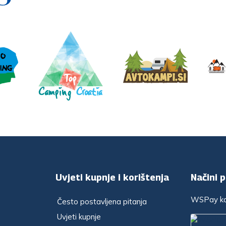
Uvjeti kupnje i korištenja
Načini 
WSPay kar
Često postavljena pitanja
Uvjeti kupnje