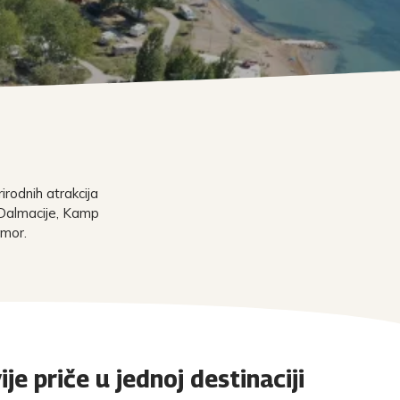
irodnih atrakcija
u Dalmacije, Kamp
dmor.
ije priče u jednoj destinaciji