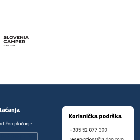
plaćanja
Korisnička podrška
tično plaćanje
+385 52 877 300
reservations@rudan.com