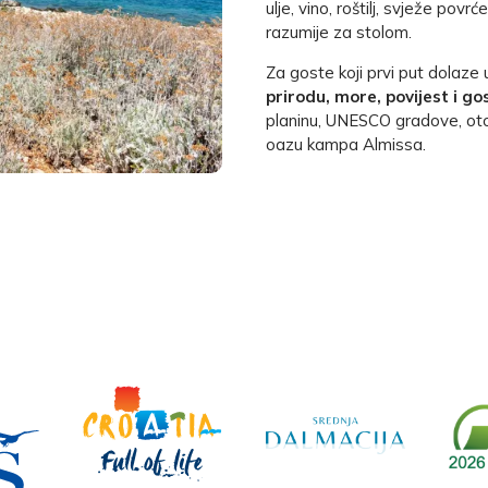
ulje, vino, roštilj, svježe pov
razumije za stolom.
Za goste koji prvi put dolaze
prirodu, more, povijest i go
planinu, UNESCO gradove, otok
oazu kampa Almissa.