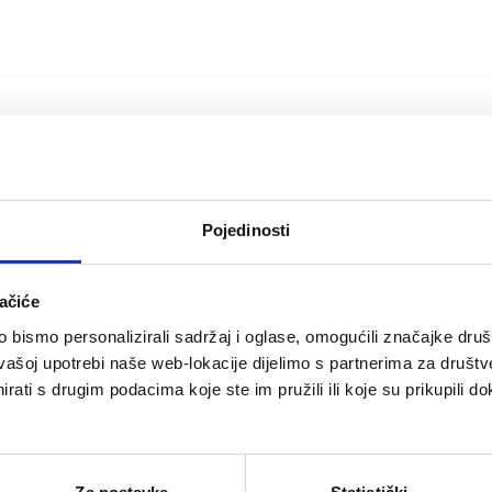
ne
jnijih destinacija srednje
 stijene, povijest i prirodu u
 svim osjetilima.
Pojedinosti
 strateški položaj na ušću
agovi te prošlosti i danas se
ačiće
ama i tvrđavama koje nadziru
bismo personalizirali sadržaj i oglase, omogućili značajke društv
vašoj upotrebi naše web-lokacije dijelimo s partnerima za društv
od najljepših pogleda na Omiš,
rati s drugim podacima koje ste im pružili ili koje su prikupili do
li nagrađuje panoramom koja
nalazi se živi grad Omiš, s
jima.