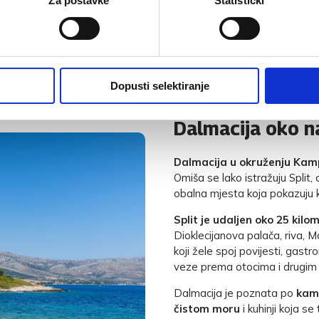
estival dalmatinskih klapa
Za postavke
Statistički
identiteta. U ljetnim
daju Omišu poseban ritam.
Dopusti selektiranje
Dalmacija oko nas
Dalmacija u okruženju Kam
Omiša se lako istražuju Split, o
obalna mjesta koja pokazuju ko
Split je udaljen oko 25 kil
Dioklecijanova palača, riva, 
koji žele spoj povijesti, gastr
veze prema otocima i drugim 
Dalmacija je poznata po
kam
čistom moru
i kuhinji koja s