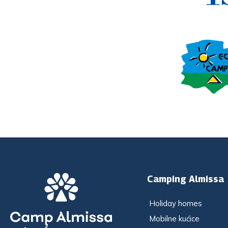
Camping Almissa
Holiday homes
Mobilne kućice