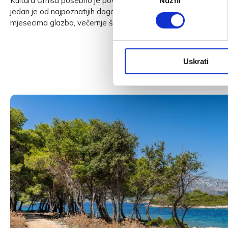
Kultura Omiša posebno je povezana s
klapskom pjesmom
. F
Nužni
pristanka
jedan je od najpoznatijih događaja u gradu i važan dio njegova 
mjesecima glazba, večernje šetnje i atmosfera starog grada 
Uskrati