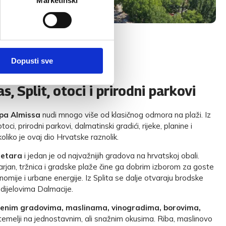
Marketinški
Dopusti sve
, Split, otoci i prirodni parkovi
pa Almissa
nudi mnogo više od klasičnog odmora na plaži. Iz
toci, prirodni parkovi, dalmatinski gradići, rijeke, planine i
liko je ovaj dio Hrvatske raznolik.
ometara
i jedan je od najvažnijih gradova na hrvatskoj obali.
Marjan, tržnica i gradske plaže čine ga dobrim izborom za goste
onomije i urbane energije. Iz Splita se dalje otvaraju brodske
dijelovima Dalmacije.
enim gradovima, maslinama, vinogradima, borovima,
e temelji na jednostavnim, ali snažnim okusima. Riba, maslinovo