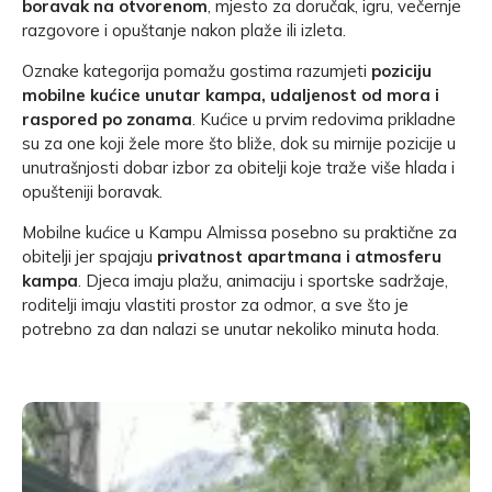
boravak na otvorenom
, mjesto za doručak, igru, večernje
razgovore i opuštanje nakon plaže ili izleta.
Oznake kategorija pomažu gostima razumjeti
poziciju
mobilne kućice unutar kampa, udaljenost od mora i
raspored po zonama
. Kućice u prvim redovima prikladne
su za one koji žele more što bliže, dok su mirnije pozicije u
unutrašnjosti dobar izbor za obitelji koje traže više hlada i
opušteniji boravak.
Mobilne kućice u Kampu Almissa posebno su praktične za
obitelji jer spajaju
privatnost apartmana i atmosferu
kampa
. Djeca imaju plažu, animaciju i sportske sadržaje,
roditelji imaju vlastiti prostor za odmor, a sve što je
potrebno za dan nalazi se unutar nekoliko minuta hoda.