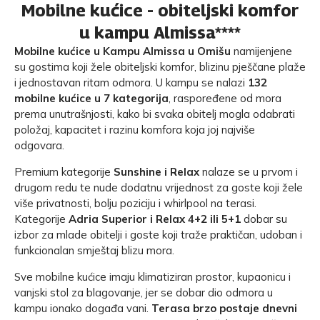
Mobilne kućice - obiteljski komfor
u kampu Almissa****
Mobilne kućice u Kampu Almissa u Omišu
namijenjene
su gostima koji žele obiteljski komfor, blizinu pješčane plaže
i jednostavan ritam odmora. U kampu se nalazi
132
mobilne kućice u 7 kategorija
, raspoređene od mora
prema unutrašnjosti, kako bi svaka obitelj mogla odabrati
položaj, kapacitet i razinu komfora koja joj najviše
odgovara.
Premium kategorije
Sunshine i Relax
nalaze se u prvom i
drugom redu te nude dodatnu vrijednost za goste koji žele
više privatnosti, bolju poziciju i whirlpool na terasi.
Kategorije
Adria Superior i Relax 4+2 ili 5+1
dobar su
izbor za mlade obitelji i goste koji traže praktičan, udoban i
funkcionalan smještaj blizu mora.
Sve mobilne kućice imaju klimatiziran prostor, kupaonicu i
vanjski stol za blagovanje, jer se dobar dio odmora u
kampu ionako događa vani.
Terasa brzo postaje dnevni