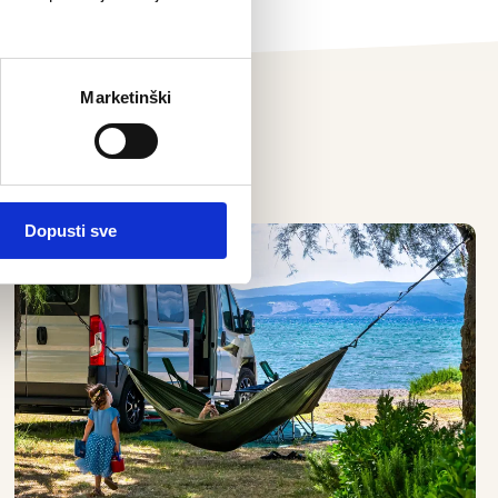
Marketinški
a
Dopusti sve