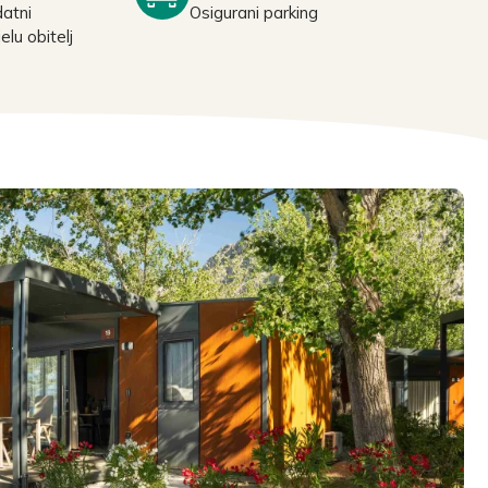
datni
Osigurani parking
elu obitelj