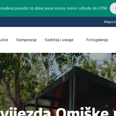
ebna ponuda za dane pune sunca, mora i uštede do 20%!
Mapa 
ućice
Kampiranje
Sadržaji i usluge
Fotogalerija
vijezda Omiške r