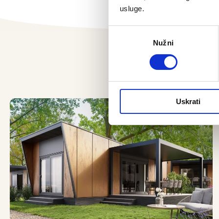
usluge.
Odabir
Nužni
pristanka
Uskrati