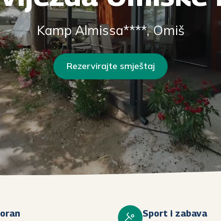
Kamp Almissa****, Omiš
Rezervirajte smještaj
oran
Sport i zabava