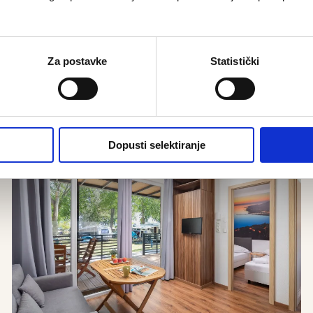
Za postavke
Statistički
Smještaj u kampu
Kamp parcela ili mobilna kućic
Dopusti selektiranje