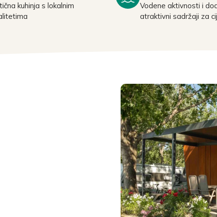
ična kuhinja s lokalnim
Vodene aktivnosti i do
alitetima
atraktivni sadržaji za cij