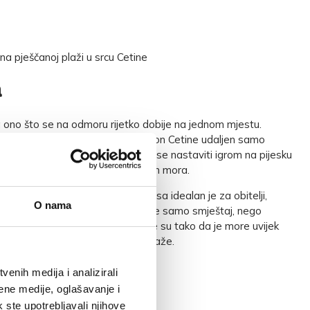
na pješčanoj plaži u srcu Cetine
a
ono što se na odmoru rijetko dobije na jednom mjestu.
 jablana, komforan smještaj i kanjon Cetine udaljen samo
 može početi kavom uz more, dan se nastaviti igrom na pijesku
i opušteno, uz miris Dalmacije i šum mora.
ora i rijeke Cetine, Kamp Almissa idealan je za obitelji,
O nama
irode i sve koji žele odmor koji nije samo smještaj, nego
ilne kućice i parcele raspoređene su tako da je more uvijek
a nalazi se samo 100 metara od plaže.
enih medija i analizirali
ene medije, oglašavanje i
k ste upotrebljavali njihove