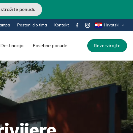
Istražite ponudu
kampa
Postani dio tima
Kontakt
Hrvatski
Destinacija
Posebne ponude
Rezervirajte
ivijere