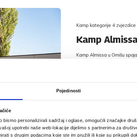
Kamp kategorije 4 zvjezdice 
Kamp Almiss
Kamp Almissa u Omišu spaja 
Pješčanu plažu, hlad topola i
nekoliko minuta. Ovdje jutro
ili raftingom, a večer završit
Smješten između Jadranskog m
Pojedinosti
parove, kampere, ljubitelje pr
doživljaj. Holiday homes, mob
blizu, a najudaljenija parcel
ačiće
bismo personalizirali sadržaj i oglase, omogućili značajke društv
vašoj upotrebi naše web-lokacije dijelimo s partnerima za društv
rati s drugim podacima koje ste im pružili ili koje su prikupili do