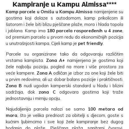
Kampiranje u Kampu Almissa****
Kamp parcele u Omišu u Kampu Almissa
namijenjene su
gostima koji dolaze s autodomom, kamp prikolicom ili
šatorom i žele biti blizu pješčane plaže, mora i hlada topola
i jablana. Kamp ima
180 parcela raspoređenih u 4 zone
,
od premium parcela u prvom redu do ekonomičnijih pozicija
u unutrašnjosti kampa. Cijeli kamp je
pet friendly
.
Parcele su organizirane tako da odgovaraju različitim
vrstama kampista.
Zona A+
namijenjena je gostima koji
žele najbolju poziciju, pogled na more i više prostora za
veće kampere.
Zona A
odličan je izbor za one koji žele biti
u prvim redovima, ali uz dobar balans pozicije i praktičnosti.
Zona B
nudi ugodan kamperski standard u hladu i blizini
sadržaja, dok
zona C
odgovara gostima koji traže
jednostavniju i mirniju opciju.
Najudaljenija parcela nalazi se samo
100 metara od
mora
, što je velika prednost za obitelji s djecom, goste s
kućnim ljubimcima i sve koji žele kampiranje bez dugog
hodanja do plaže. Pješčana plaža, sanitarni čvorovi,