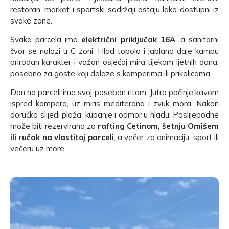
restoran, market i sportski sadržaji ostaju lako dostupni iz
svake zone.
Svaka parcela ima
električni priključak 16A
, a sanitarni
čvor se nalazi u C zoni. Hlad topola i jablana daje kampu
prirodan karakter i važan osjećaj mira tijekom ljetnih dana,
posebno za goste koji dolaze s kamperima ili prikolicama.
Dan na parceli ima svoj poseban ritam. Jutro počinje kavom
ispred kampera, uz miris mediterana i zvuk mora. Nakon
doručka slijedi plaža, kupanje i odmor u hladu. Poslijepodne
može biti rezervirano za
rafting Cetinom, šetnju Omišem
ili ručak na vlastitoj parceli
, a večer za animaciju, sport ili
večeru uz more.