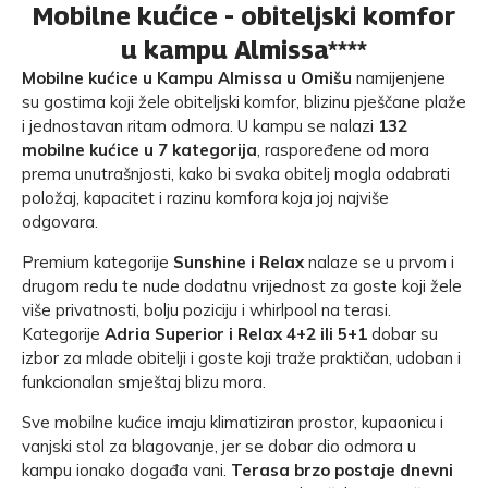
Mobilne kućice - obiteljski komfor
u kampu Almissa****
Mobilne kućice u Kampu Almissa u Omišu
namijenjene
su gostima koji žele obiteljski komfor, blizinu pješčane plaže
i jednostavan ritam odmora. U kampu se nalazi
132
mobilne kućice u 7 kategorija
, raspoređene od mora
prema unutrašnjosti, kako bi svaka obitelj mogla odabrati
položaj, kapacitet i razinu komfora koja joj najviše
odgovara.
Premium kategorije
Sunshine i Relax
nalaze se u prvom i
drugom redu te nude dodatnu vrijednost za goste koji žele
više privatnosti, bolju poziciju i whirlpool na terasi.
Kategorije
Adria Superior i Relax 4+2 ili 5+1
dobar su
izbor za mlade obitelji i goste koji traže praktičan, udoban i
funkcionalan smještaj blizu mora.
Sve mobilne kućice imaju klimatiziran prostor, kupaonicu i
vanjski stol za blagovanje, jer se dobar dio odmora u
kampu ionako događa vani.
Terasa brzo postaje dnevni