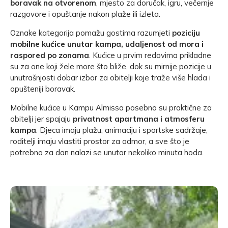
boravak na otvorenom
, mjesto za doručak, igru, večernje
razgovore i opuštanje nakon plaže ili izleta.
Oznake kategorija pomažu gostima razumjeti
poziciju
mobilne kućice unutar kampa, udaljenost od mora i
raspored po zonama
. Kućice u prvim redovima prikladne
su za one koji žele more što bliže, dok su mirnije pozicije u
unutrašnjosti dobar izbor za obitelji koje traže više hlada i
opušteniji boravak.
Mobilne kućice u Kampu Almissa posebno su praktične za
obitelji jer spajaju
privatnost apartmana i atmosferu
kampa
. Djeca imaju plažu, animaciju i sportske sadržaje,
roditelji imaju vlastiti prostor za odmor, a sve što je
potrebno za dan nalazi se unutar nekoliko minuta hoda.